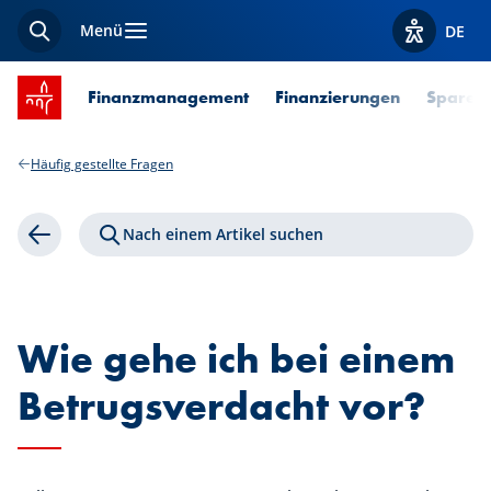
Menü
DE
Suche
Optionen z
Startseite SPUERKEESS
Finanzmanagement
Finanzierungen
Sparen 
Häufig gestellte Fragen
Nach einem Artikel suchen
Zurück
Wie gehe ich bei einem
Betrugsverdacht vor?