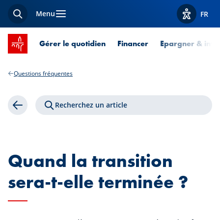
Menu
FR
Recherche
Afficher l
Accueil SPUERKEESS
Gérer le quotidien
Financer
Epargner & inves
Questions fréquentes
Recherchez un article
Retour
Quand la transition
sera-t-elle terminée ?