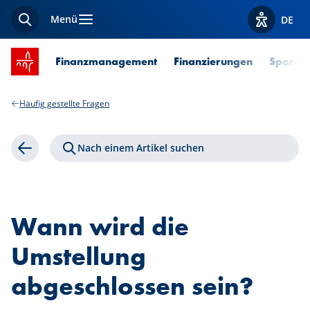
Menü
DE
Suche
Optionen z
Startseite SPUERKEESS
Finanzmanagement
Finanzierungen
Sparen 
Häufig gestellte Fragen
Nach einem Artikel suchen
Zurück
Wann wird die
Umstellung
abgeschlossen sein?