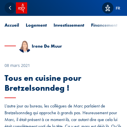
Accueil SPUERKEESS
FR
Retour
Afficher l
Accueil
Logement
Investissement
Financement
P
Irene De Muur
08 mars 2021
Tous en cuisine pour
Bretzelsonndeg !
L’autre jour au bureau, les collègues de Marc parlaient de
Bretzelsonndeg qui approche à grands pas. Heureusement pour
Marc, il était présent à ce moment-là, car autant dire que cela lui
était complètement sorti de la tête. Ça y est, mars est déjà là. Qu’ils