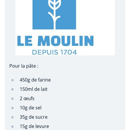
Pour la pâte :
450g de farine
150ml de lait
2 œufs
10g de sel
35g de sucre
15g de levure