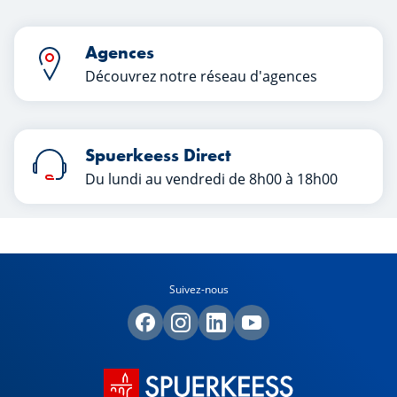
décision. Une chose est sûre pour
Sophie : à la retraite, elle ne veut plus
subir le moindre stress et souhaite
Agences
profiter pleinement de la vie sans
Découvrez notre réseau d'agences
manquer de rien.
Spuerkeess Direct
Du lundi au vendredi de 8h00 à 18h00
Suivez-nous