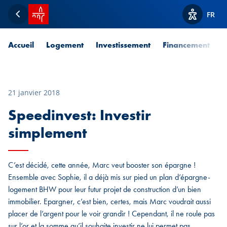
Accueil SPUERKEESS
FR
Retour
Afficher l
Accueil
Logement
Investissement
Financement
P
21 janvier 2018
Speedinvest: Investir
simplement
C’est décidé, cette année, Marc veut booster son épargne !
Ensemble avec Sophie, il a déjà mis sur pied un plan d’épargne-
logement BHW pour leur futur projet de construction d’un bien
immobilier. Epargner, c’est bien, certes, mais Marc voudrait aussi
placer de l’argent pour le voir grandir ! Cependant, il ne roule pas
sur l’or et la somme qu’il souhaite investir ne lui permet pas