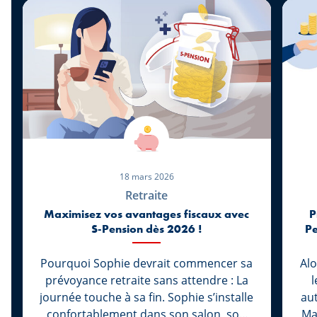
18 mars 2026
Retraite
Maximisez vos avantages fiscaux avec
P
S-Pension dès 2026 !
Pe
Pourquoi Sophie devrait commencer sa
Alo
prévoyance retraite sans attendre : La
l
journée touche à sa fin. Sophie s’installe
au
confortablement dans son salon, son
Ma