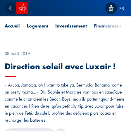
Accueil SPUERKEESS
FR
Retour
Afficher l
Accueil
Logement
Investissement
Financement
P
08 août 2019
Direction soleil avec Luxair !
« Aruba, Jamaica, oh I want to take ya, Bermuda, Bahama, come
on pretty mama…» Ok, Sophie et Marc ne vont pas en Jamaïque
comme le chantaient les Beach Boys, mais ils partent quand-même
en vacances ! Rien de tel qu’un petit city trip avec Luxair pour faire
le plein de l’été, du soleil, profiter des délicieux plats locaux et
recharger les batteries.