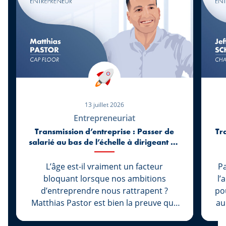
13 juillet 2026
Entrepreneuriat
Transmission d’entreprise : Passer de
Tr
salarié au bas de l’échelle à dirigeant de
l’entreprise Cap Floor à 27 ans
L’âge est-il vraiment un facteur
Pa
bloquant lorsque nos ambitions
l’
d’entreprendre nous rattrapent ?
pou
Matthias Pastor est bien la preuve que
au
non. Avant même d’être majeur, il