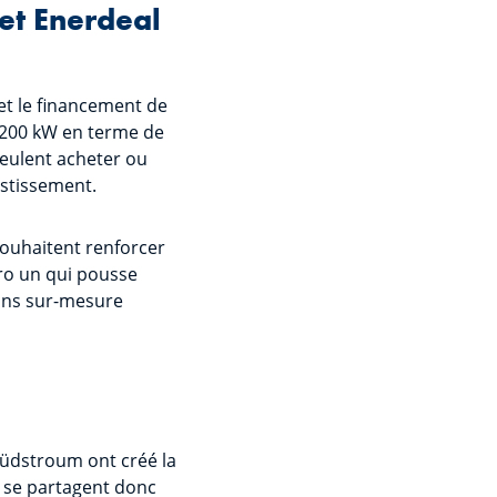
et Enerdeal
 et le financement de
u 200 kW en terme de
 veulent acheter ou
estissement.
souhaitent renforcer
ro un qui pousse
tions sur-mesure
 Südstroum ont créé la
s se partagent donc