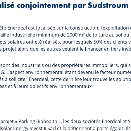
alisé conjointement par Sudstroum 
été Enerdeal est focalisée sur la construction, l’exploitation
 taille industrielle (minimum de 2000 m² de toiture au sol o
jets solaires ont été réalisés, pour lesquels 50% des clients
projet alors que les autres veulent le financer en tiers inv
 sont des industriels ou des propriétaires immobiliers, qui 
G. L’aspect environnemental étant devenu le facteur numé
és à solliciter Enerdeal, cette dernière leur trouve les solu
ess et à leurs objectifs environnementaux.
 projet « Parking Biohealth », les deux sociétés Enerdeal et
ar Energy Invest II Sàrl et la détiennent à parts égales. Il