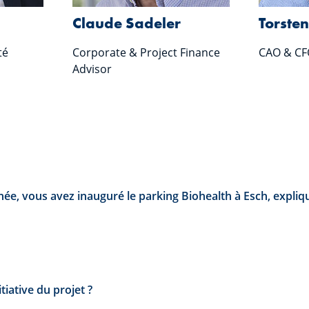
Claude Sadeler
Torste
té
Corporate & Project Finance
CAO & CF
Advisor
née, vous avez inauguré le parking Biohealth à Esch, expliq
nitiative du projet ?