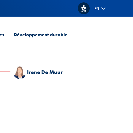
FR
Afficher les options d'acc
es
Développement durable
Irene De Muur