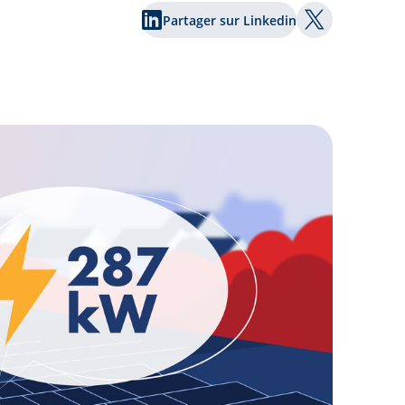
Partager sur Linkedin
Partager sur 