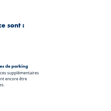
e sont :
es de parking
aces supplémentaires
nt encore être
s.