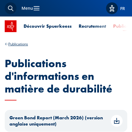
Menu
FR
Recherche
Afficher l
Accueil SPUERKEESS
Découvrir Spuerkeess
Recrutement
Publicat
Publications
Publications
d'informations en
matière de durabilité
Green Bond Report (March 2026) (version
anglaise uniquement)