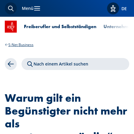
Menü
DE
Suche
Optionen z
Startseite SPUERKEESS
Freiberufler und Selbstständigen
Unternehmen
S-Net Business
Nach einem Artikel suchen
Zurück
Warum gilt ein
Begünstigter nicht mehr
als