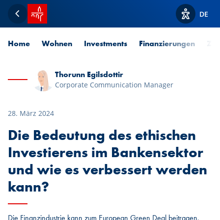
Startseite SPUERKEESS
DE
Zurück
Optionen z
Home
Wohnen
Investments
Finanzierungen
Zah
Thorunn Egilsdottir
Corporate Communication Manager
28. März 2024
Die Bedeutung des ethischen
Investierens im Bankensektor
und wie es verbessert werden
kann?
Die Finanzindustrie kann zum European Green Deal beitragen,