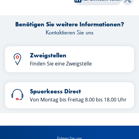
Finanzmärkte erneut zahlreiche
s
Auf T
Überraschungen bereit. Welche Lehren
Ba
können Anleger aus diesem ersten
d
Benötigen Sie weitere Informationen?
Halbjahr ziehen? Erfahren Sie mehr in
k
diesem Artikel.
Kontaktieren Sie uns
Zweigstellen
Finden Sie eine Zweigstelle
Spuerkeess Direct
Von Montag bis Freitag 8.00 bis 18.00 Uhr
Folgen Sie uns