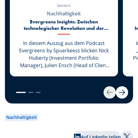
Gestern
Nachhaltigkeit
Evergreens Insights: Zwischen
technologischer Revolution und der
I
Rückkehr zur Realität der Märkte
In diesem Auszug aus dem Podcast
Evergreens by Spuerkeess blicken Nick
Huberty (Investment Portfolio
P
Manager), Julien Ensch (Head of Client
Relationship Management) und Julien
C
Kohn (Investment Portfolio Manager)
auf die ersten sechs Monate des Jahres
2026 zurück. Zwischen dem rasanten
Zurück
Weiter
Aufstieg der Kkünstlichen Intelligenz,
(
der Rückkehr großer Börsengänge,
veränderten geldpolitischen
Nachhaltigkeit
Rahmenbedingungen und neuen
lu
geopolitischen Spannungen hielten die
v
Auf Linkedin teilen