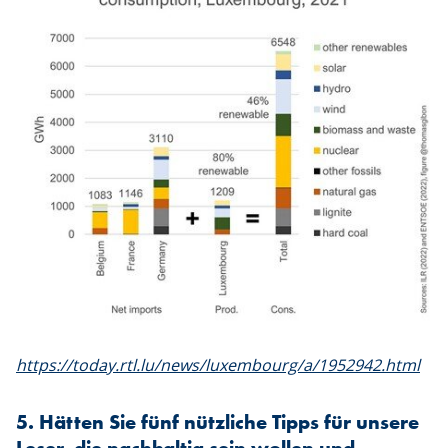
https://today.rtl.lu/news/luxembourg/a/1952942.html
5. Hätten Sie fünf nützliche Tipps für unsere