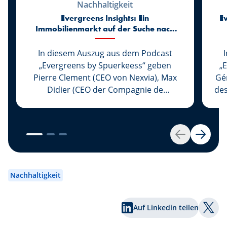
Nachhaltigkeit
Evergreens Insights: Ein
E
Immobilienmarkt auf der Suche nach
Vertrauen
In diesem Auszug aus dem Podcast
„Evergreens by Spuerkeess“ geben
„
Pierre Clement (CEO von Nexvia), Max
Gé
Didier (CEO der Compagnie de
des
Construction Luxembourgeoise und
Präsident der Fédération des
Lë
Développeurs Immobiliers au
(
Luxembourg) sowie Charles Pletsch
Spu
Zurück
Weiter
(Leiter Retail Banking bei Spuerkeess)
ihre Einschätzung zu den jüngsten
z
Entwicklungen auf dem
Nachhaltigkeit
luxemburgischen Immobilienmarkt. Wie
Un
verändert sich der Markt angesichts
Auf Linkedin teilen
steigender Zinsen, einer rückläufigen
Auf T
Bautätigkeit und neuer Anforderungen