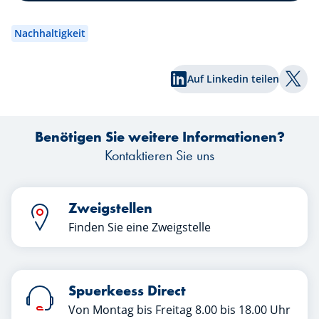
der Rückkehr großer Börsengänge,
veränderten geldpolitischen
Nachhaltigkeit
Rahmenbedingungen und neuen
lu
geopolitischen Spannungen hielten die
v
Auf Linkedin teilen
Finanzmärkte erneut zahlreiche
s
Auf T
Überraschungen bereit. Welche Lehren
Ba
können Anleger aus diesem ersten
d
Benötigen Sie weitere Informationen?
Halbjahr ziehen? Erfahren Sie mehr in
k
diesem Artikel.
Kontaktieren Sie uns
Zweigstellen
Finden Sie eine Zweigstelle
Spuerkeess Direct
Von Montag bis Freitag 8.00 bis 18.00 Uhr