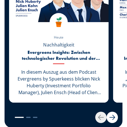
Heute
Nachhaltigkeit
Evergreens Insights: Zwischen
technologischer Revolution und der
I
Rückkehr zur Realität der Märkte
In diesem Auszug aus dem Podcast
Evergreens by Spuerkeess blicken Nick
Huberty (Investment Portfolio
P
Manager), Julien Ensch (Head of Client
Relationship Management) und Julien
C
Kohn (Investment Portfolio Manager)
auf die ersten sechs Monate des Jahres
2026 zurück. Zwischen dem rasanten
Zurück
Weiter
Aufstieg der Kkünstlichen Intelligenz,
(