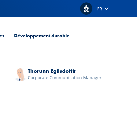
FR
Afficher les options d'acc
es
Développement durable
Thorunn Egilsdottir
Corporate Communication Manager