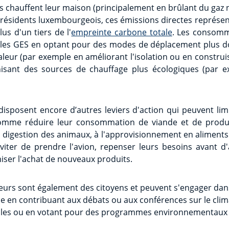
ls chauffent leur maison (principalement en brûlant du gaz 
résidents luxembourgeois, ces émissions directes représen
us d'un tiers de l'
empreinte carbone totale
. Les consom
 les GES en optant pour des modes de déplacement plus do
eur (par exemple en améliorant l'isolation ou en construi
onisant des sources de chauffage plus écologiques (par
sposent encore d’autres leviers d'action qui peuvent limi
omme réduire leur consommation de viande et de produits
 digestion des animaux, à l'approvisionnement en aliment
viter de prendre l'avion, repenser leurs besoins avant d'
iser l'achat de nouveaux produits.
eurs sont également des citoyens et peuvent s'engager dan
le en contribuant aux débats ou aux conférences sur le clim
es ou en votant pour des programmes environnementaux c