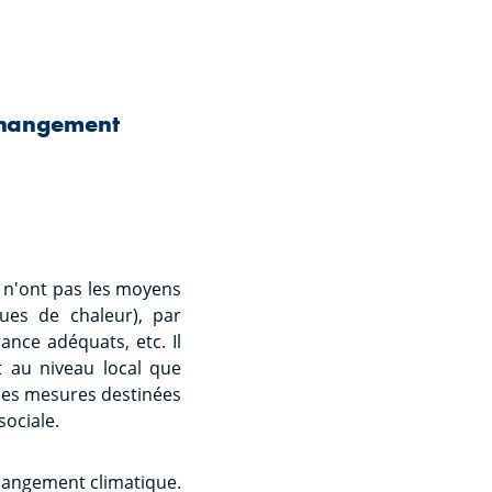
e changement
 n'ont pas les moyens
gues de chaleur), par
nce adéquats, etc. Il
nt au niveau local que
 des mesures destinées
ociale.
 changement climatique.