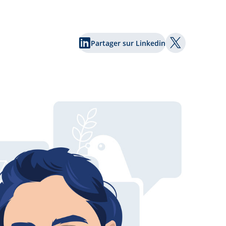
Partager sur Linkedin
Partager sur 