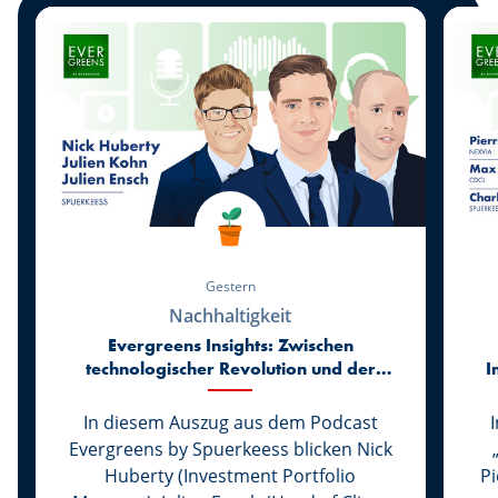
Gestern
Nachhaltigkeit
Evergreens Insights: Zwischen
technologischer Revolution und der
I
Rückkehr zur Realität der Märkte
In diesem Auszug aus dem Podcast
Evergreens by Spuerkeess blicken Nick
Huberty (Investment Portfolio
P