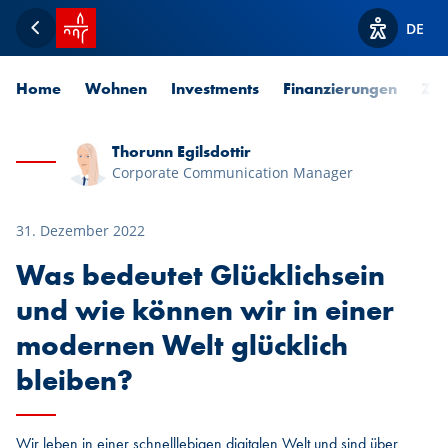
Startseite SPUERKEESS
DE
Zurück
Optionen z
Home
Wohnen
Investments
Finanzierungen
Zah
Thorunn Egilsdottir
Corporate Communication Manager
31. Dezember 2022
Was bedeutet Glücklichsein
und wie können wir in einer
modernen Welt glücklich
bleiben?
Wir leben in einer schnelllebigen digitalen Welt und sind über