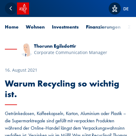
Startseite SPUERKEESS
DE
Zurück
Optionen z
Home
Wohnen
Investments
Finanzierungen
Zah
Thorunn Egilsdottir
Corporate Communication Manager
16. August 2021
Warum Recycling so wichtig
ist.
Getränkedosen, Kaffeekapseln, Karton, Aluminium oder Plastik –
die Supermarktregale sind gefüllt mit verpackten Produkten
während der Online-Handel längst dem Verpackungswahnsinn
verfallen ist. Versinken wir im Müll? Was nützt Recycling? Thomas