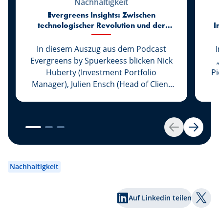
Nachhaltigkeit
Evergreens Insights: Zwischen
technologischer Revolution und der
I
Rückkehr zur Realität der Märkte
In diesem Auszug aus dem Podcast
Evergreens by Spuerkeess blicken Nick
Huberty (Investment Portfolio
P
Manager), Julien Ensch (Head of Client
Relationship Management) und Julien
C
Kohn (Investment Portfolio Manager)
auf die ersten sechs Monate des Jahres
2026 zurück. Zwischen dem rasanten
Zurück
Weiter
Aufstieg der Kkünstlichen Intelligenz,
(
der Rückkehr großer Börsengänge,
veränderten geldpolitischen
Nachhaltigkeit
Rahmenbedingungen und neuen
lu
geopolitischen Spannungen hielten die
v
Auf Linkedin teilen
Finanzmärkte erneut zahlreiche
s
Auf T
Überraschungen bereit. Welche Lehren
Ba