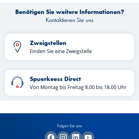
können Anleger aus diesem ersten
d
Benötigen Sie weitere Informationen?
Halbjahr ziehen? Erfahren Sie mehr in
k
diesem Artikel.
Kontaktieren Sie uns
Zweigstellen
Finden Sie eine Zweigstelle
Spuerkeess Direct
Von Montag bis Freitag 8.00 bis 18.00 Uhr
Folgen Sie uns