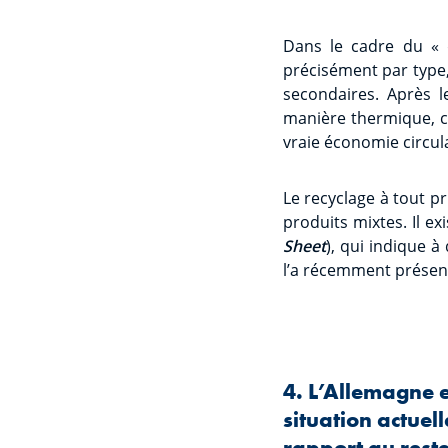
Dans le cadre du « d
précisément par type,
secondaires. Après 
manière thermique, ce 
vraie économie circula
Le recyclage à tout p
produits mixtes. Il ex
Sheet
), qui indique à
l’a récemment présen
4. L’Allemagne e
situation actue
rapport au reste