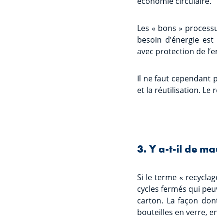
économie circulaire.
Les « bons » processu
besoin d’énergie est 
avec protection de l’
Il ne faut cependant p
et la réutilisation. 
3. Y a-t-il de m
Si le terme « recycla
cycles fermés qui peuv
carton. La façon don
bouteilles en verre, e