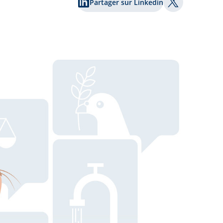
Partager sur Linkedin
Partager sur 