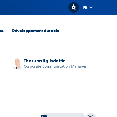
FR
Afficher les options d'acc
es
Développement durable
Thorunn Egilsdottir
Corporate Communication Manager