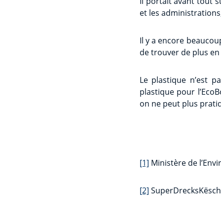
Il portait avant tout
et les administrations
Il y a encore beaucoup
de trouver de plus en
Le plastique n’est p
plastique pour l’EcoBo
on ne peut plus pratiq
[1]
Ministère de l’Env
[2]
SuperDrecksKësch