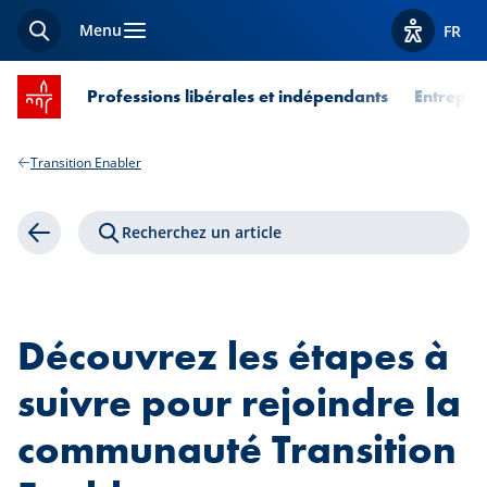
Menu
FR
Recherche
Afficher l
Accueil SPUERKEESS
Professions libérales et indépendants
Entrepri
Transition Enabler
Recherchez un article
Retour
Découvrez les étapes à
suivre pour rejoindre la
communauté Transition