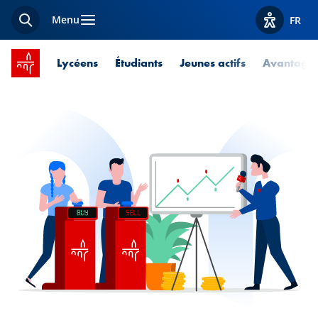
Menu
FR
Recherche
Afficher l
Accueil SPUERKEESS
Lycéens
Étudiants
Jeunes actifs
Avantage