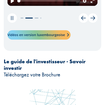
ngs
Enter
Play
Settings
Enter
fullscreen
fullscr
Mettre l'animation du carrousel en pause
Précédent
Suivan
Vidéos en version luxembourgeoise
Le guide de l'investisseur - Savoir
investir
Téléchargez votre Brochure