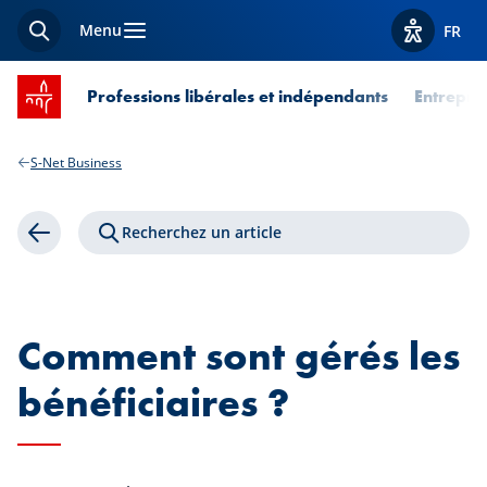
Menu
FR
Recherche
Afficher l
Accueil SPUERKEESS
Professions libérales et indépendants
Entrepri
S-Net Business
Recherchez un article
Retour
Comment sont gérés les
bénéficiaires ?