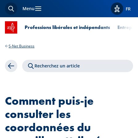
Menu
FR
Recherche
Afficher l
Accueil SPUERKEESS
Professions libérales et indépendants
Entrepri
S-Net Business
Recherchez un article
Retour
Comment puis-je
consulter les
coordonnées du