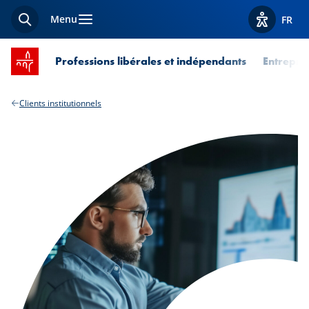
Menu
FR
Recherche
Afficher l
Accueil SPUERKEESS
Professions libérales et indépendants
Entrepri
Clients institutionnels