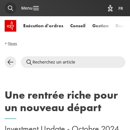
Menu
FR
Recherche
Afficher l
Accueil SPUERKEESS
Exécution d'ordres
Conseil
Gestion
Durabi
News
Recherchez un article
Retour
Une rentrée riche pour
un nouveau départ
Investment Update - Octobre 2024