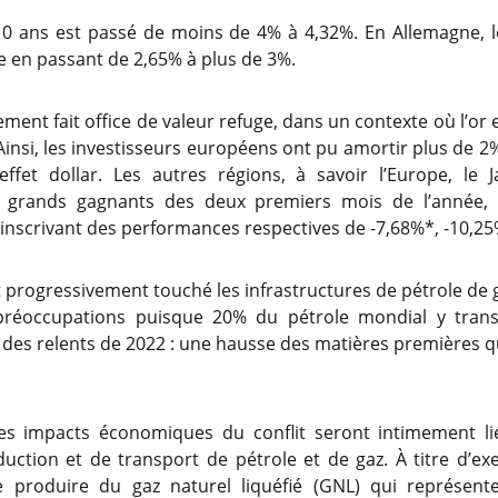
10 ans est passé de moins de 4% à 4,32%. En Allemagne, l
ge en passant de 2,65% à plus de 3%.
rement fait office de valeur refuge, dans un contexte où l’or e
Ainsi, les investisseurs européens ont pu amortir plus de 2
’effet dollar. Les autres régions, à savoir l’Europe, le
 grands gagnants des deux premiers mois de l’année,
nscrivant des performances respectives de -7,68%*, -10,25
t progressivement touché les infrastructures de pétrole de g
réoccupations puisque 20% du pétrole mondial y trans
u des relents de 2022 : une hausse des matières premières q
les impacts économiques du conflit seront intimement l
uction et de transport de pétrole et de gaz. À titre d’ex
 produire du gaz naturel liquéfié (GNL) qui représen