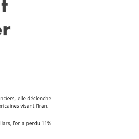
t
er
nciers, elle déclenche
icaines visant l’Iran.
llars, l’or a perdu 11%