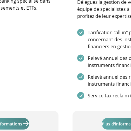
 Banking spécialisé dans
Déléguez la gestion de v
issements et ETFs.
équipe de spécialistes à
profitez de leur expertis
Service inclus
Tarification "all-in"
concernant des in
financiers en gest
Service inclus
Relevé annuel des 
instruments financi
Service inclus
Relevé annuel des 
instruments financi
Service inclus
Service tax reclaim 
En savoir plus sur "Activinvest"
nformations
Plus d'informa