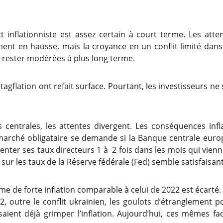
ct inflationniste est assez certain à court terme. Les atte
ment en hausse, mais la croyance en un conflit limité da
de rester modérées à plus long terme.
 stagflation ont refait surface. Pourtant, les investisseurs 
centrales, les attentes divergent. Les conséquences infla
 marché obligataire se demande si la Banque centrale euro
ter ses taux directeurs 1 à 2 fois dans les mois qui vienn
sur les taux de la Réserve fédérale (Fed) semble satisfaisant
ime de forte inflation comparable à celui de 2022 est écarté. C
2, outre le conflit ukrainien, les goulots d’étranglement p
isaient déjà grimper l’inflation. Aujourd’hui, ces mêmes 