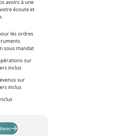
os avoirs à une
 votre écoute et
e.
 pour les ordres
struments
ion sous mandat
opérations sur
ers inclus
revenus sur
ers inclus
inclus
En savoir plus sur "Activmandate et Activmandate ODDO BH
tions