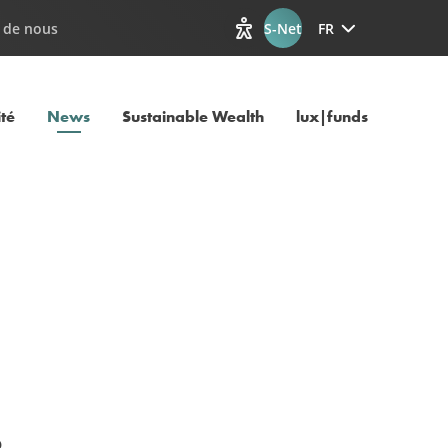
 de nous
S-Net
FR
Afficher les options d'accessib
Page courante
ité
News
Sustainable Wealth
lux|funds