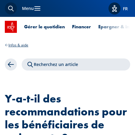
Menu
FR
Recherche
Afficher l
Accueil SPUERKEESS
Gérer le quotidien
Financer
Epargner & inves
Infos & aide
Recherchez un article
Retour
Y-a-t-il des
recommandations pour
les bénéficiaires de