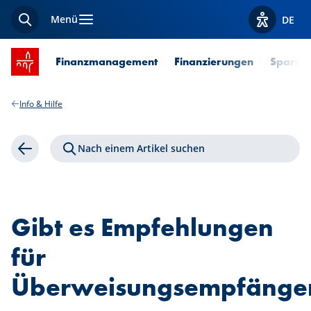
Menü
DE
Suche
Optionen z
Startseite SPUERKEESS
Finanzmanagement
Finanzierungen
Sparen 
Info & Hilfe
Nach einem Artikel suchen
Zurück
Gibt es Empfehlungen
für
Überweisungsempfänge