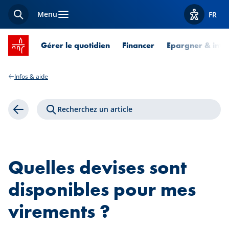
Menu
FR
Recherche
Afficher l
Accueil SPUERKEESS
Gérer le quotidien
Financer
Epargner & inves
Infos & aide
Recherchez un article
Retour
Quelles devises sont
disponibles pour mes
virements ?