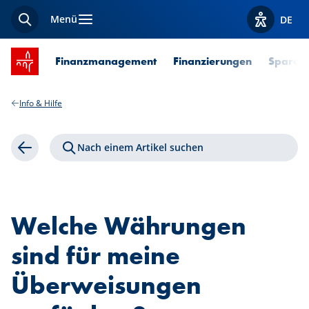
Menü
DE
Suche
Optionen z
Startseite SPUERKEESS
Finanzmanagement
Finanzierungen
Sparen 
Info & Hilfe
Nach einem Artikel suchen
Zurück
Welche Währungen
sind für meine
Überweisungen