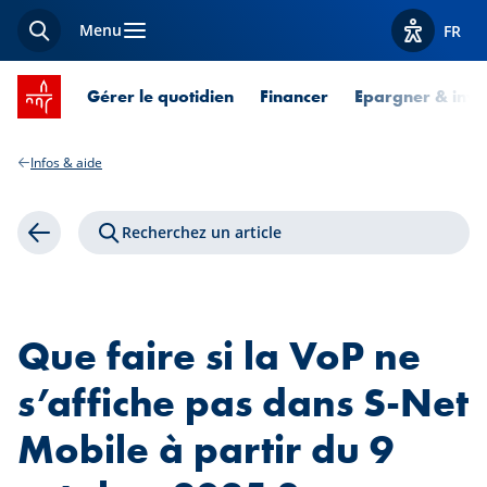
Menu
FR
Recherche
Afficher l
Accueil SPUERKEESS
Gérer le quotidien
Financer
Epargner & inves
Infos & aide
Recherchez un article
Retour
Que faire si la VoP ne
s’affiche pas dans S-Net
Mobile à partir du 9