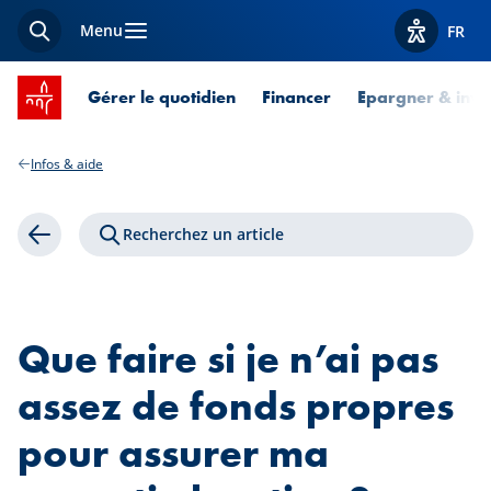
Menu
FR
Recherche
Afficher l
Accueil SPUERKEESS
Gérer le quotidien
Financer
Epargner & inves
Infos & aide
Recherchez un article
Retour
Que faire si je n’ai pas
assez de fonds propres
pour assurer ma