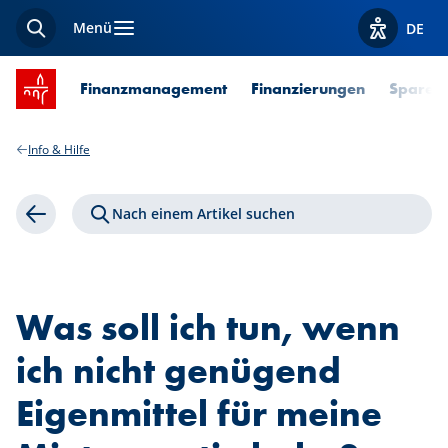
Menü
DE
Suche
Optionen z
Startseite SPUERKEESS
Finanzmanagement
Finanzierungen
Sparen 
Info & Hilfe
Nach einem Artikel suchen
Zurück
Was soll ich tun, wenn
ich nicht genügend
Eigenmittel für meine