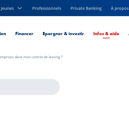
Jeunes
Professionnels
Private Banking
À propos
Page
ien
Financer
Epargner & investir
Infos & aide
omprises dans mon contrat de leasing ?