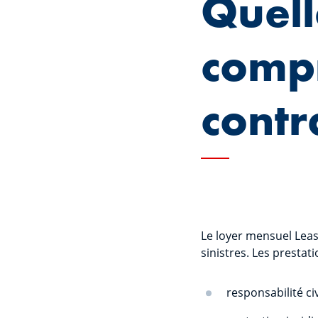
Quell
comp
contr
Le loyer mensuel Lease
sinistres. Les presta
respo