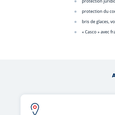
prote
protection
bris de glace
« Casco » avec
A