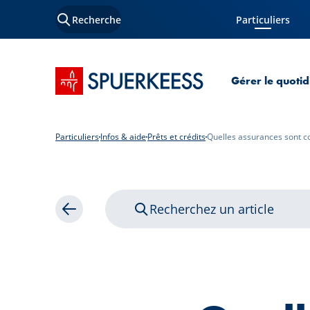
Recherche
Particuliers
Page courante
Accueil SPUERKEESS
Gérer le quotid
Particuliers
Infos & aide
Prêts et crédits
Quelles assurances sont c
Recherchez un article
Retour