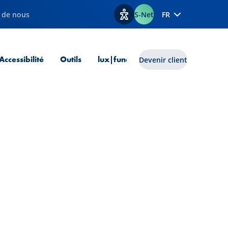
 de nous
S-Net
FR
Afficher les options d'accessib
 courante
Accessibilité
Outils
lux|funds
Devenir client