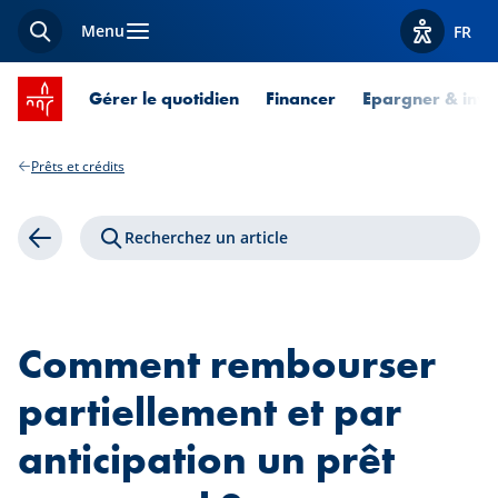
Menu
FR
Recherche
Afficher l
Accueil SPUERKEESS
Gérer le quotidien
Financer
Epargner & inves
Prêts et crédits
Recherchez un article
Retour
Comment rembourser
partiellement et par
anticipation un prêt