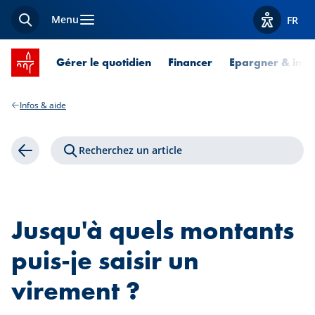
Menu
FR
Recherche
Afficher l
Accueil SPUERKEESS
Gérer le quotidien
Financer
Epargner & inves
Infos & aide
Recherchez un article
Retour
Jusqu'à quels montants
puis-je saisir un
virement ?