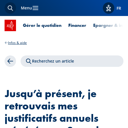
Menu
FR
Recherche
Afficher l
Accueil SPUERKEESS
Gérer le quotidien
Financer
Epargner & inves
Infos & aide
Recherchez un article
Retour
Jusqu’à présent, je
retrouvais mes
justificatifs annuels