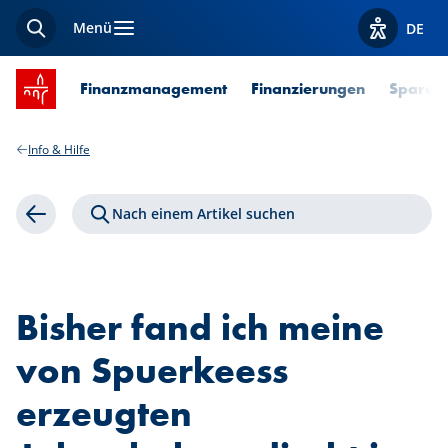
Menü
DE
Suche
Optionen z
Startseite SPUERKEESS
Finanzmanagement
Finanzierungen
Sparen 
Info & Hilfe
Nach einem Artikel suchen
Zurück
Bisher fand ich meine
von Spuerkeess
erzeugten