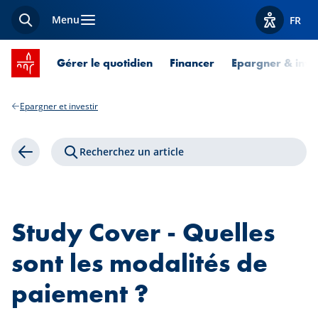
Menu
FR
Recherche
Afficher l
Accueil SPUERKEESS
Gérer le quotidien
Financer
Epargner & inves
Epargner et investir
Recherchez un article
Retour
Study Cover - Quelles
sont les modalités de
paiement ?