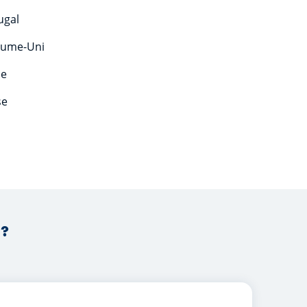
ugal
aume-Uni
de
se
 ?