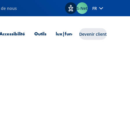
 de nous
S-Net
FR
Afficher les options d'accessib
 courante
Accessibilité
Outils
lux|funds
Devenir client