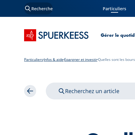
Recherche
Particuliers
Page courante
Accueil SPUERKEESS
Gérer le quotid
Particuliers
Infos & aide
Epargner et investir
Quelles sont les bours
Recherchez un article
Retour