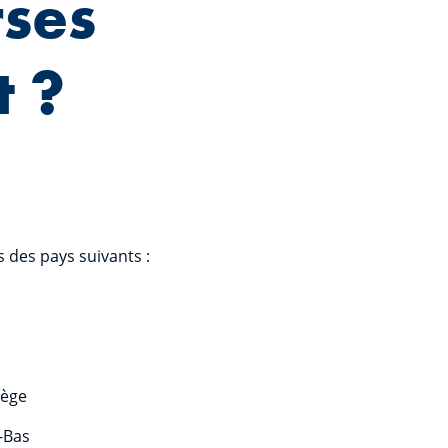
rses
t ?
 des pays suivants :
ège
-Bas