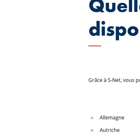
Quell
dispo
Grâce à S-Net, vous p
Allemagne
Autriche