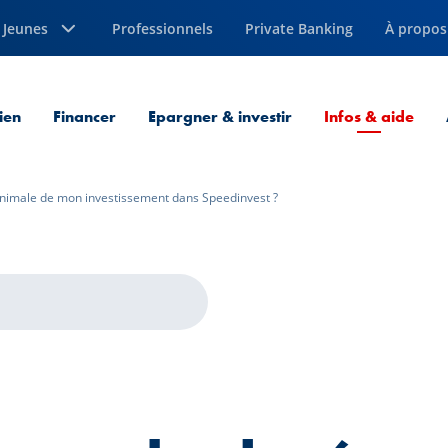
Jeunes
Professionnels
Private Banking
À propos
Page
ien
Financer
Epargner & investir
Infos & aide
inimale de mon investissement dans Speedinvest ?