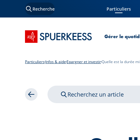
Recherche
Particuliers
Page courante
Accueil SPUERKEESS
Gérer le quotid
Particuliers
Infos & aide
Epargner et investir
Quelle est la durée m
Recherchez un article
Retour