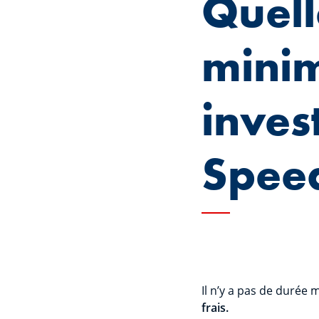
Quell
mini
inves
Speed
Il n’y a pas de durée 
frais.