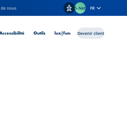
 de nous
S-Net
FR
Afficher les options d'accessib
 courante
Accessibilité
Outils
lux|funds
Devenir client