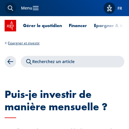
Menu
FR
Recherche
Afficher l
Accueil SPUERKEESS
Gérer le quotidien
Financer
Epargner & inves
Epargner et investir
Recherchez un article
Retour
Puis-je investir de
manière mensuelle ?