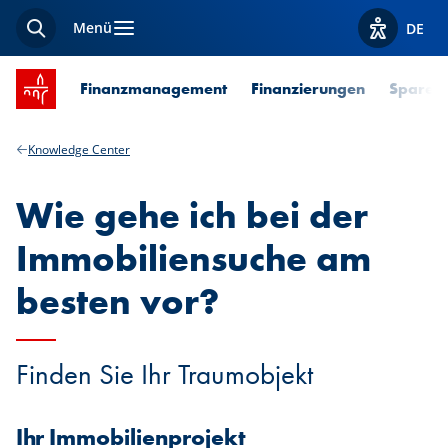
Menü
DE
Suche
Optionen z
Startseite SPUERKEESS
Finanzmanagement
Finanzierungen
Sparen 
Knowledge Center
Wie gehe ich bei der
Immobiliensuche am
besten vor?
Finden Sie Ihr Traumobjekt
Ihr Immobilienprojekt