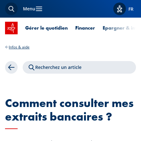
Menu
FR
Recherche
Afficher l
Accueil SPUERKEESS
Gérer le quotidien
Financer
Epargner & inves
Infos & aide
Recherchez un article
Retour
Comment consulter mes
extraits bancaires ?