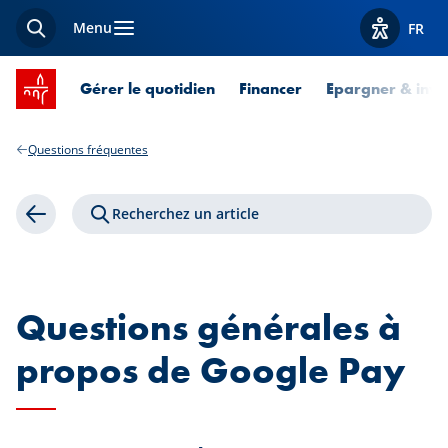
Menu
FR
Recherche
Afficher l
Accueil SPUERKEESS
Gérer le quotidien
Financer
Epargner & inves
Questions fréquentes
Recherchez un article
Retour
Questions générales à
propos de Google Pay