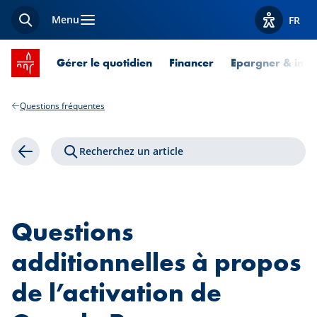
Menu
FR
Recherche
Afficher l
Accueil SPUERKEESS
Gérer le quotidien
Financer
Epargner & inves
Questions fréquentes
Recherchez un article
Retour
Questions
additionnelles à propos
de l’activation de