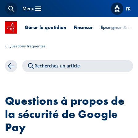
Menu
FR
Recherche
Afficher l
Accueil SPUERKEESS
Gérer le quotidien
Financer
Epargner & inves
Questions fréquentes
Recherchez un article
Retour
Questions à propos de
la sécurité de Google
Pay