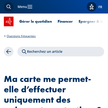
Menu
FR
Recherche
Afficher l
Accueil SPUERKEESS
Gérer le quotidien
Financer
Epargner & inves
Questions fréquentes
Recherchez un article
Retour
Ma carte me permet-
elle d’effectuer
uniquement des