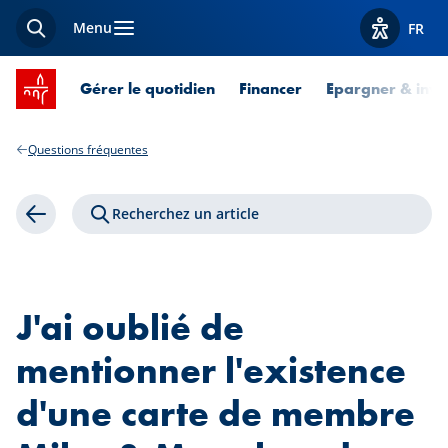
Menu
FR
Recherche
Afficher l
Accueil SPUERKEESS
Gérer le quotidien
Financer
Epargner & inves
Questions fréquentes
Recherchez un article
Retour
J'ai oublié de
mentionner l'existence
d'une carte de membre