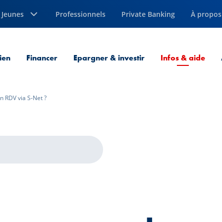
Jeunes
Professionnels
Private Banking
À propos
Page
ien
Financer
Epargner & investir
Infos & aide
 RDV via S-Net ?