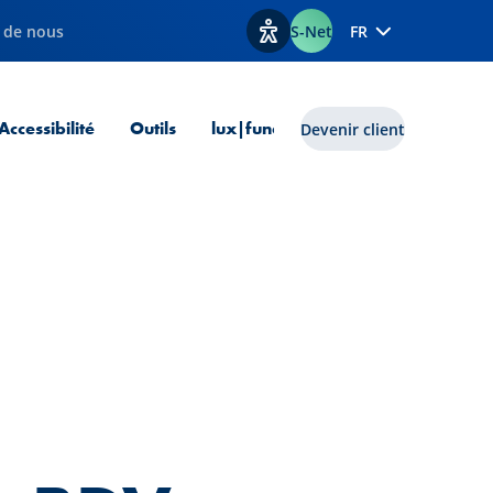
 de nous
S-Net
FR
Afficher les options d'accessib
 courante
Accessibilité
Outils
lux|funds
Devenir client