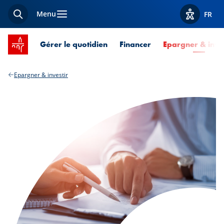
Menu
FR
Recherche
Afficher l
Accueil SPUERKEESS
Gérer le quotidien
Financer
Epargner & inves
Epargner & investir