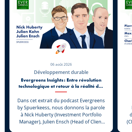
06 août 2026
Développement durable
Evergreens Insights : Entre révolution
technologique et retour à la réalité des
marchés
Dans cet extrait du podcast Evergreens
by Spuerkeess, nous donnons la parole
à Nick Huberty (Investment Portfolio
d
Manager), Julien Ensch (Head of Client
(C
Relationship Management) et Julien